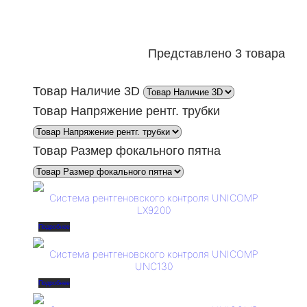
о
в
в
р
в
а
о
р
в
Представлено 3 товара
о
в
Товар Наличие 3D
Товар Напряжение рентг. трубки
Товар Размер фокального пятна
Система рентгеновского контроля UNICOMP
LX9200
Подробнее
Система рентгеновского контроля UNICOMP
UNC130
Подробнее