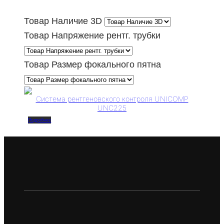
о
в
Товар Наличие 3D
Товар Напряжение рентг. трубки
Товар Размер фокального пятна
Система рентгеновского контроля UNICOMP
UNC225
Подробнее