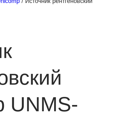
Unicomp
/ Источник рентгеновский
ик
овский
p UNMS-