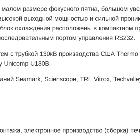
 малом размере фокусного пятна, большом уве
 высокой выходной мощностью и сильной прони
 блок охлаждения расположены в компактном пр
и последовательным портом управления RS232.
ем с трубкой 130кВ производства США Thermo 
у Unicomp U130B.
ий Seamark, Scienscope, TRI, Vitrox, Techvalley
онтажа, электронное производство (сборка) пе