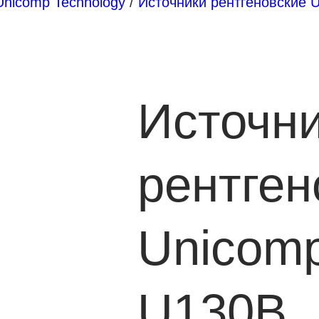
Unicomp Technology
/
Источники рентгеновские 
Источн
рентген
Unicom
U130B