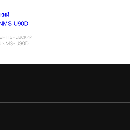
ентгеновский
 UNMS-U90D