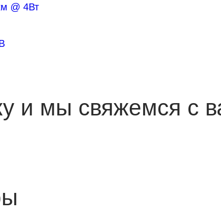
км @ 4Вт
В
ку и мы свяжемся с в
ры