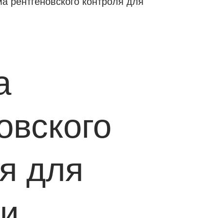
а рентгеновского контроля для
а
овского
я для
ки