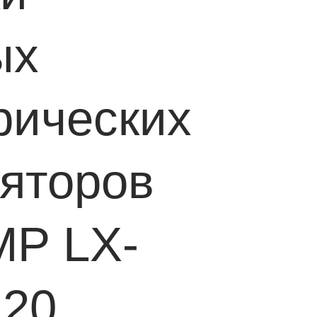
ых
рических
яторов
P LX-
120