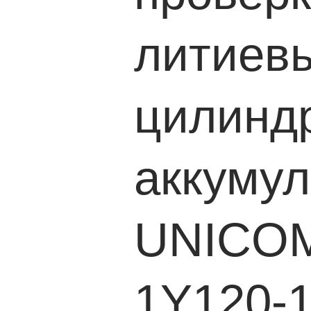
литиев
цилинд
аккумул
UNICOM
1Y120-