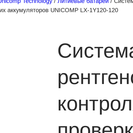
Unicomp Technology
/
Литиевые батареи
/ Систем
ких аккумуляторов UNICOMP LX-1Y120-120
Систем
рентген
контрол
провер