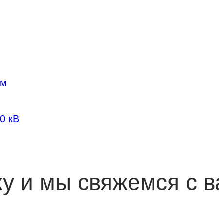
км
0 кВ
ку и мы свяжемся с в