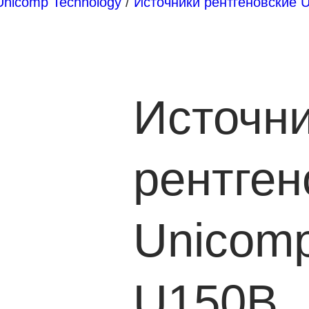
Unicomp Technology
/
Источники рентгеновские 
Источн
рентген
Unicom
U150B