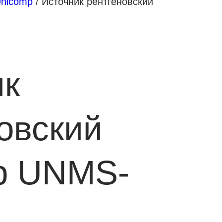
Unicomp
/ Источник рентгеновский
ик
овский
p UNMS-