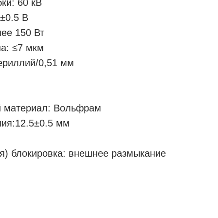
ки: 60 кВ
±0.5 В
ее 150 Вт
а: ≤7 мкм
ериллий/0,51 мм
й материал: Вольфрам
ния:12.5±0.5 мм
я) блокировка: внешнее размыкание